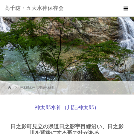
高千穂・五大水神保存会
神太郎水神（川詰神太郎）
神太郎水神（川詰神太郎）
日之影町見立の県道日之影宇目線沿い、日之影
川を背後にする形で社がある。