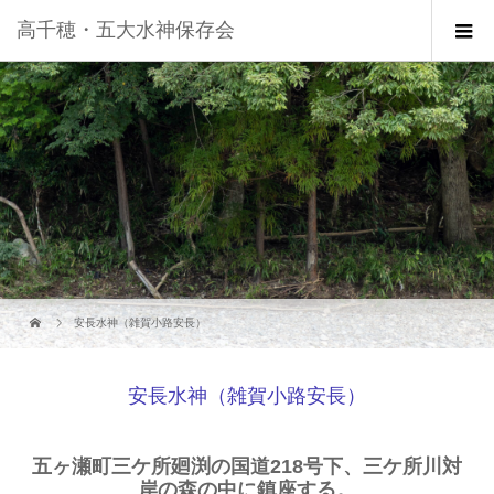
高千穂・五大水神保存会
安長水神（雑賀小路安長）
安長水神（雑賀小路安長）
五ヶ瀬町三ケ所廻渕の国道218号下、三ケ所川対
岸の森の中に鎮座する。